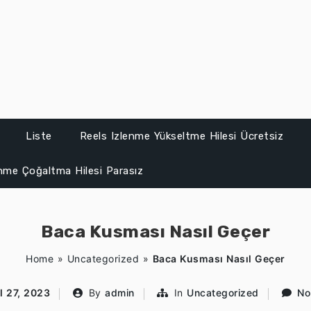
Liste
Reels Izlenme Yükseltme Hilesi Ücretsiz
enme Çoğaltma Hilesi Parasız
Baca Kusması Nasıl Geçer
Home
»
Uncategorized
»
Baca Kusması Nasıl Geçer
l 27, 2023
By
admin
In
Uncategorized
No