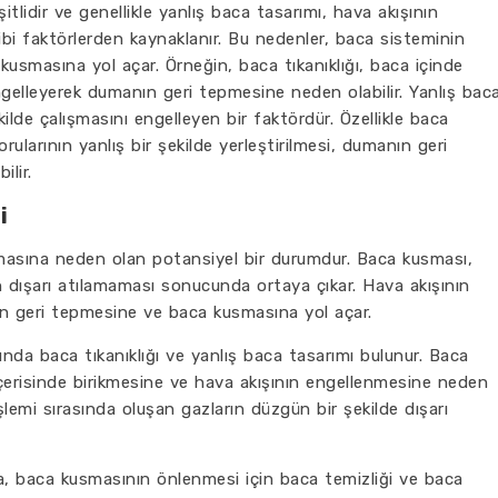
lidir ve genellikle yanlış baca tasarımı, hava akışının
ibi faktörlerden kaynaklanır. Bu nedenler, baca sisteminin
usmasına yol açar. Örneğin, baca tıkanıklığı, baca içinde
engelleyerek dumanın geri tepmesine neden olabilir. Yanlış bac
ilde çalışmasını engelleyen bir faktördür. Özellikle baca
rularının yanlış bir şekilde yerleştirilmesi, dumanın geri
lir.
i
masına neden olan potansiyel bir durumdur. Baca kusması,
n dışarı atılamaması sonucunda ortaya çıkar. Hava akışının
rın geri tepmesine ve baca kusmasına yol açar.
nda baca tıkanıklığı ve yanlış baca tasarımı bulunur. Baca
içerisinde birikmesine ve hava akışının engellenmesine neden
şlemi sırasında oluşan gazların düzgün bir şekilde dışarı
, baca kusmasının önlenmesi için baca temizliği ve baca