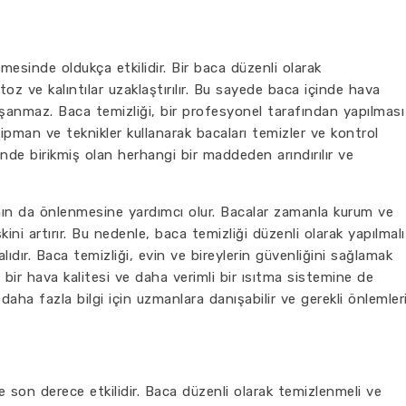
esinde oldukça etkilidir. Bir baca düzenli olarak
 toz ve kalıntılar uzaklaştırılır. Bu sayede baca içinde hava
anmaz. Baca temizliği, bir profesyonel tarafından yapılması
kipman ve teknikler kullanarak bacaları temizler ve kontrol
inde birikmiş olan herhangi bir maddeden arındırılır ve
ının da önlenmesine yardımcı olur. Bacalar zamanla kurum ve
skini artırır. Bu nedenle, baca temizliği düzenli olarak yapılmalı
dır. Baca temizliği, evin ve bireylerin güvenliğini sağlamak
i bir hava kalitesi ve daha verimli bir ısıtma sistemine de
i daha fazla bilgi için uzmanlara danışabilir ve gerekli önlemler
son derece etkilidir. Baca düzenli olarak temizlenmeli ve