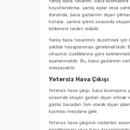
Yanlış baca tasarımı, baca kusmasına y
boyutlandırma, yanlış açılar veya yanlış
durumda, baca gazlarının dışarı çıkmas
hatalar, yanma işlemi sırasında oluşan
birikimine neden olabilir.
Yanlış baca tasarımını düzeltmek için b
şekilde hesaplanması gerekmektedir. B
cihazının özelliklerine göre belirlenmeli
ayarlanmalıdır. Bu, baca gazlarının se
önleyecektir.
Yetersiz Hava Çıkışı
Yetersiz hava çıkışı, baca kusmasına y
sırasında oluşan gazları dışarı atmak 
gazlar bacadan tam olarak dışarı çık
kusması meydana gelir.
Yetersiz hava çıkışının nedenleri aras
engellenmesi veya baca tasarımındaki h