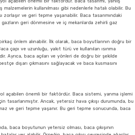
ol açabilen önemli bir faktördür. Baca tasarımı, yanlış
 malzemelerin kullanılması gibi nedenlerle hatalı olabilir. Bu
ı zorlaşır ve geri tepme yaşanabilir. Baca tasarımındaki
 gazların geri dönmesine ve iç mekanlarda zehirli gaz
irkaç önlem alınabilir. İlk olarak, baca boyutlarının doğru bir
aca çapı ve uzunluğu, yakıt türü ve kullanılan ısınma
dir. Ayrıca, baca açıları ve yönleri de doğru bir şekilde
rbestçe dışarı çıkmasını sağlayacak ve baca kusmasını
ol açabilen önemli bir faktördür. Baca sistemi, yanma işlemi
için tasarlanmıştır. Ancak, yetersiz hava çıkışı durumunda, bu
amaz ve geri tepme yaşanır. Bu geri tepme sonucunda, baca
ında, baca boyutunun yetersiz olması, baca çıkışının
atalar yer alabilir. Örneğin, baca çıkışı çevresinde ağaçlar