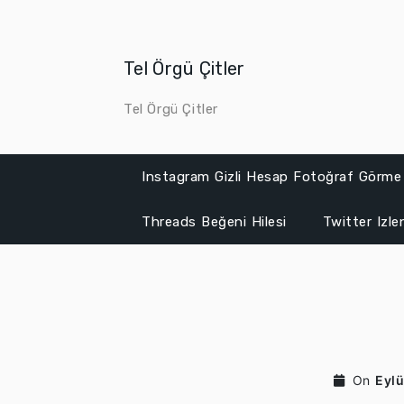
Skip
to
content
Tel Örgü Çitler
Tel Örgü Çitler
Instagram Gizli Hesap Fotoğraf Görme
Threads Beğeni Hilesi
Twitter Izl
On
Eylü