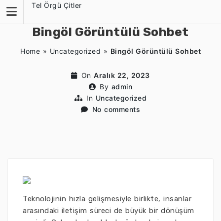
Skip
Tel Örgü Çitler
to
content
Bingöl Görüntülü Sohbet
Home
»
Uncategorized
»
Bingöl Görüntülü Sohbet
On
Aralık 22, 2023
By
admin
In
Uncategorized
No comments
Teknolojinin hızla gelişmesiyle birlikte, insanlar
arasındaki iletişim süreci de büyük bir dönüşüm