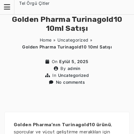
Skip
Tel Örgü Çitler
to
content
Golden Pharma Turinagold10
10ml Satışı
Home
»
Uncategorized
»
Golden Pharma Turinagold10 10ml Satışı
On
Eylül 5, 2025
By
admin
In
Uncategorized
No comments
Golden Pharma’nın Turinagold10 ürünü
,
sporcular ve vücut geliştirme meraklıları için