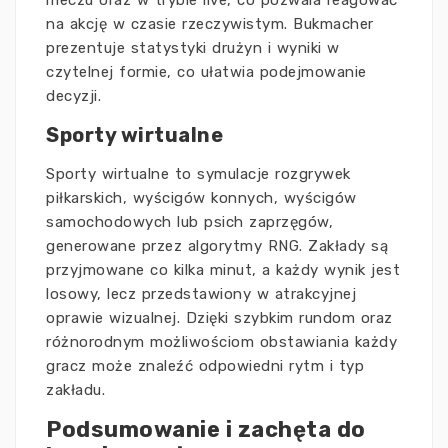
meczu oraz w trybie live, co pozwala reagować
na akcję w czasie rzeczywistym. Bukmacher
prezentuje statystyki drużyn i wyniki w
czytelnej formie, co ułatwia podejmowanie
decyzji.
Sporty wirtualne
Sporty wirtualne to symulacje rozgrywek
piłkarskich, wyścigów konnych, wyścigów
samochodowych lub psich zaprzęgów,
generowane przez algorytmy RNG. Zakłady są
przyjmowane co kilka minut, a każdy wynik jest
losowy, lecz przedstawiony w atrakcyjnej
oprawie wizualnej. Dzięki szybkim rundom oraz
różnorodnym możliwościom obstawiania każdy
gracz może znaleźć odpowiedni rytm i typ
zakładu.
Podsumowanie i zachęta do