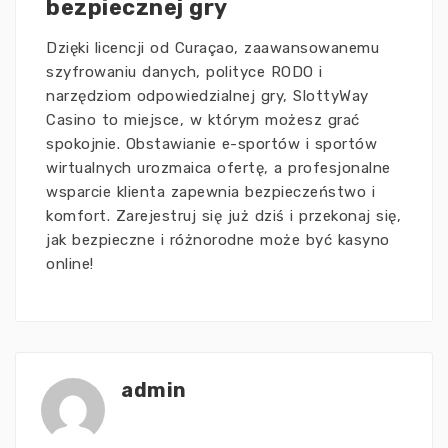
bezpiecznej gry
Dzięki licencji od Curaçao, zaawansowanemu
szyfrowaniu danych, polityce RODO i
narzędziom odpowiedzialnej gry, SlottyWay
Casino to miejsce, w którym możesz grać
spokojnie. Obstawianie e-sportów i sportów
wirtualnych urozmaica ofertę, a profesjonalne
wsparcie klienta zapewnia bezpieczeństwo i
komfort. Zarejestruj się już dziś i przekonaj się,
jak bezpieczne i różnorodne może być kasyno
online!
admin