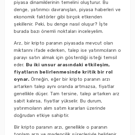
piyasa dinamiklerinin temelini oluşturur. Bu
denge, yatırımcı davranışları, piyasa haberleri ve
ekonomik faktörler gibi birçok etkenden
şekillenir. Peki, bu denge nasıl oluşur? İşte
burada bazı önemli noktaları inceleyelim.
Arz, bir kripto paranın piyasada mevcut olan
miktarını ifade ederken, talep ise yatırımcıların o
parayı satın almak için gösterdiği isteği temsil
eder.
Bu iki unsur arasındaki etkileşim,
fiyatların belirlenmesinde kritik bir rol
oynar.
Örneğin, eğer bir kripto paranın arzı
artarken talep aynı oranda artmazsa, fiyatlar
genellikle düşer. Tam tersine, talep artarken arz
sabit kalırsa, fiyatlar yükselir. Bu durum,
yatırımcıların alım satım kararları üzerinde
doğrudan etkiye sahiptir.
Bir kripto paranın arzı, genellikle o paranın
toplam arzı ve madencilik süreçleriyle belirlenir.