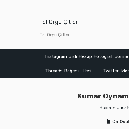
Skip
to
content
Tel Örgü Çitler
Tel Örgü Çitler
Instagram Gizli Hesap Fotoğraf Görme
Threads Beğeni Hilesi
Twitter Izl
Kumar Oynamak 
Home
»
Uncat
On
Oca