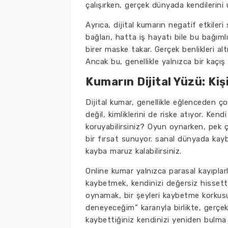
çalışırken, gerçek dünyada kendilerini u
Ayrıca, dijital kumarın negatif etkileri 
bağları, hatta iş hayatı bile bu bağıml
birer maske takar. Gerçek benlikleri al
Ancak bu, genellikle yalnızca bir kaçış
Kumarın Dijital Yüzü: Kiş
Dijital kumar, genellikle eğlenceden ço
değil, kimliklerini de riske atıyor. Kendi
koruyabilirsiniz? Oyun oynarken, pek çok
bir fırsat sunuyor. sanal dünyada kayb
kayba maruz kalabilirsiniz.
Online kumar yalnızca parasal kayıplarla
kaybetmek, kendinizi değersiz hissetti
oynamak, bir şeyleri kaybetme korkusuyl
deneyeceğim” kararıyla birlikte, gerçe
kaybettiğiniz kendinizi yeniden bulma