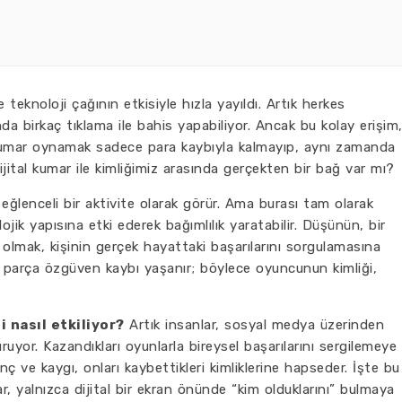
e teknoloji çağının etkisiyle hızla yayıldı. Artık herkes
da birkaç tıklama ile bahis yapabiliyor. Ancak bu kolay erişim
Kumar oynamak sadece para kaybıyla kalmayıp, aynı zamanda
, dijital kumar ile kimliğimiz arasında gerçekten bir bağ var mı?
ğlenceli bir aktivite olarak görür. Ama burası tam olarak
ojik yapısına etki ederek bağımlılık yaratabilir. Düşünün, bir
lmak, kişinin gerçek hayattaki başarılarını sorgulamasına
ir parça özgüven kaybı yaşanır; böylece oyuncunun kimliği,
i nasıl etkiliyor?
Artık insanlar, sosyal medya üzerinden
ruyor. Kazandıkları oyunlarla bireysel başarılarını sergilemeye
anç ve kaygı, onları kaybettikleri kimliklerine hapseder. İşte bu
ar, yalnızca dijital bir ekran önünde “kim olduklarını” bulmaya