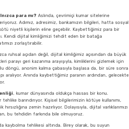
lnızca para mı?
Aslında, çevrimiçi kumar sitelerine
eriyoruz. Adımız, adresimiz, bankamızın bilgileri, hatta sosyal
tü niyetli kişilerin eline geçebilir. Kaybettiğimiz para bir
. Kendi dijital kimliğimizi tehdit eden bir batağa
mızı zorlaştırabilir.
ızca ruhsal açıdan değil, dijital kimliğimiz açısından da büyük
leri parayı geri kazanma arayışıyla, kimliklerini gizlemek için
Bu döngü, anonim kalma çabasıyla başlasa da, bir süre sonra
kapı aralıyor. Anında kaybettiğimiz paranın ardından, gelecekte
or.
enliği
, kumar dünyasında oldukça hassas bir konu.
tehlike barındırıyor. Kişisel bilgilerimizin kötüye kullanımı,
 hırsızlığına zemin hazırlıyor. Dolayısıyla, dijital varlıklarımızı
, bu tehdidin farkında bile olmuyoruz.
ında kaybolma tehlikesi altında. Birey olarak, bu suyun