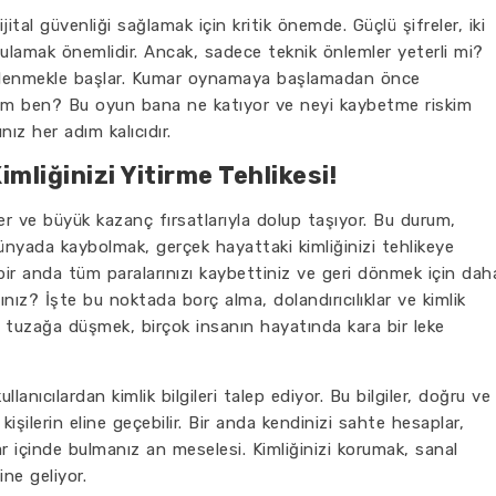
jital güvenliği sağlamak için kritik önemde. Güçlü şifreler, iki
lamak önemlidir. Ancak, sadece teknik önlemler yeterli mi?
ilinçlenmekle başlar. Kumar oynamaya başlamadan önce
imim ben? Bu oyun bana ne katıyor ve neyi kaybetme riskim
ız her adım kalıcıdır.
mliğinizi Yitirme Tehlikesi!
ler ve büyük kazanç fırsatlarıyla dolup taşıyor. Bu durum,
 dünyada kaybolmak, gerçek hayattaki kimliğinizi tehlikeye
bir anda tüm paralarınızı kaybettiniz ve geri dönmek için dah
ınız? İşte bu noktada borç alma, dolandırıcılıklar ve kimlik
. Bu tuzağa düşmek, birçok insanın hayatında kara bir leke
ullanıcılardan kimlik bilgileri talep ediyor. Bu bilgiler, doğru ve
 kişilerin eline geçebilir. Bir anda kendinizi sahte hesaplar,
r içinde bulmanız an meselesi. Kimliğinizi korumak, sanal
ne geliyor.