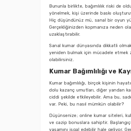
Bununla birlikte, bağımlılık riski de 
yönelmek, kişi üzerinde baskı oluşturuy
Hiç düşündünüz mü, sanal bir oyun yü
Gerçekliğinizden kopmanıza neden olaca
uzaklaştırabilir.
Sanal kumar dünyasında dikkatli olmakt
yeniden bulmak için mücadele etmek z
olabilirsiniz.
Kumar Bağımlılığı ve Kayı
Kumar bağımlılığı, birçok kişinin haya
dolu kazanç umutları, diğer yandan kay
ciddi şekilde etkileyebilir. Ama bu, sad
var. Peki, bu nasıl mümkün olabilir?
Düşünsenize; online kumar siteleri, ku
ve cazip bonuslara sahiptir. Başlangı
yaşamını işgal edebilir hale geliyor. Gen