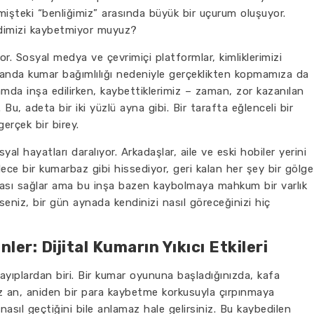
çmişteki “benliğimiz” arasında büyük bir uçurum oluşuyor.
dimizi kaybetmiyor muyuz?
or. Sosyal medya ve çevrimiçi platformlar, kimliklerimizi
nda kumar bağımlılığı nedeniyle gerçeklikten kopmamıza da
tamda inşa edilirken, kaybettiklerimiz – zaman, zor kazanılan
r. Bu, adeta bir iki yüzlü ayna gibi. Bir tarafta eğlenceli bir
erçek bir birey.
osyal hayatları daralıyor. Arkadaşlar, aile ve eski hobiler yerini
dece bir kumarbaz gibi hissediyor, geri kalan her şey bir gölge
k inşası sağlar ama bu inşa bazen kaybolmaya mahkum bir varlık
eniz, bir gün aynada kendinizi nasıl göreceğinizi hiç
er: Dijital Kumarın Yıkıcı Etkileri
ayıplardan biri. Bir kumar oyununa başladığınızda, kafa
z an, aniden bir para kaybetme korkusuyla çırpınmaya
nasıl geçtiğini bile anlamaz hale gelirsiniz. Bu kaybedilen