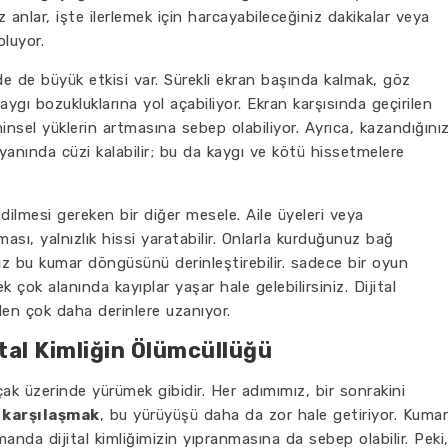
iz anlar, işte ilerlemek için harcayabileceğiniz dakikalar veya
oluyor.
e de büyük etkisi var. Sürekli ekran başında kalmak, göz
gı bozukluklarına yol açabiliyor. Ekran karşısında geçirilen
hinsel yüklerin artmasına sebep olabiliyor. Ayrıca, kazandığını
 yanında cüzi kalabilir; bu da kaygı ve kötü hissetmelere
dilmesi gereken bir diğer mesele. Aile üyeleri veya
ası, yalnızlık hissi yaratabilir. Onlarla kurduğunuz bağ
ız bu kumar döngüsünü derinleştirebilir. sadece bir oyun
çok alanında kayıplar yaşar hale gelebilirsiniz. Dijital
en çok daha derinlere uzanıyor.
tal Kimliğin Ölümcüllüğü
ak üzerinde yürümek gibidir. Her adımımız, bir sonrakini
 karşılaşmak
, bu yürüyüşü daha da zor hale getiriyor. Kumar
anda dijital kimliğimizin yıpranmasına da sebep olabilir. Peki