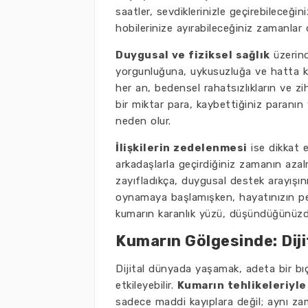
saatler, sevdiklerinizle geçirebileceğin
hobilerinize ayırabileceğiniz zamanlar 
Duygusal ve fiziksel sağlık
üzerind
yorgunluğuna, uykusuzluğa ve hatta kay
her an, bedensel rahatsızlıkların ve zi
bir miktar para, kaybettiğiniz paranın
neden olur.
İlişkilerin zedelenmesi
ise dikkat e
arkadaşlarla geçirdiğiniz zamanın azalm
zayıfladıkça, duygusal destek arayışın
oynamaya başlamışken, hayatınızın pek 
kumarın karanlık yüzü, düşündüğünüzd
Kumarın Gölgesinde: Diji
Dijital dünyada yaşamak, adeta bir bıç
etkileyebilir.
Kumarın tehlikeleriyle
sadece maddi kayıplara değil; aynı zam