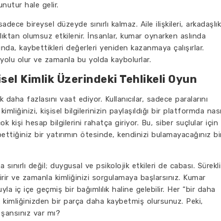
nutur hale gelir.
sadece bireysel düzeyde sınırlı kalmaz. Aile ilişkileri, arkadaşlık
ılıktan olumsuz etkilenir. İnsanlar, kumar oynarken aslında
tında, kaybettikleri değerleri yeniden kazanmaya çalışırlar.
 yolu olur ve zamanla bu yolda kaybolurlar.
isel Kimlik Üzerindeki Tehlikeli Oyun
k daha fazlasını vaat ediyor. Kullanıcılar, sadece paralarını
 kimliğinizi, kişisel bilgilerinizin paylaşıldığı bir platformda nası
 kişi hesap bilgilerini rahatça giriyor. Bu, siber suçlular için
ettiğiniz bir yatırımın ötesinde, kendinizi bulamayacağınız bi
 sınırlı değil; duygusal ve psikolojik etkileri de cabası. Sürekli
rir ve zamanla kimliğinizi sorgulamaya başlarsınız. Kumar
a iç içe geçmiş bir bağımlılık haline gelebilir. Her “bir daha
k kimliğinizden bir parça daha kaybetmiş olursunuz. Peki,
 şansınız var mı?