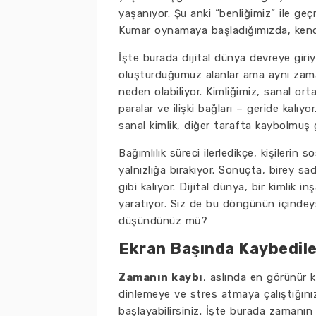
yaşanıyor. Şu anki “benliğimiz” ile ge
Kumar oynamaya başladığımızda, ken
İşte burada dijital dünya devreye giriy
oluşturduğumuz alanlar ama aynı zama
neden olabiliyor. Kimliğimiz, sanal or
paralar ve ilişki bağları – geride kalıyo
sanal kimlik, diğer tarafta kaybolmuş g
Bağımlılık süreci ilerledikçe, kişilerin s
yalnızlığa bırakıyor. Sonuçta, birey sa
gibi kalıyor. Dijital dünya, bir kimli
yaratıyor. Siz de bu döngünün içindeys
düşündünüz mü?
Ekran Başında Kaybedilenl
Zamanın kaybı
, aslında en görünür k
dinlemeye ve stres atmaya çalıştığını
başlayabilirsiniz. İşte burada zamanın 