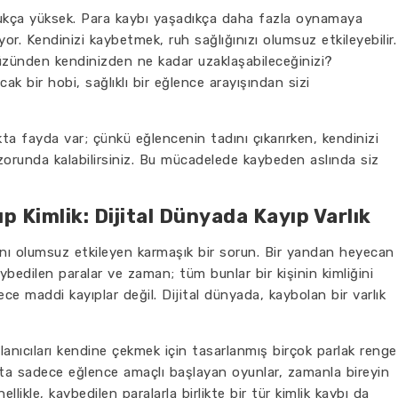
oldukça yüksek. Para kaybı yaşadıkça daha fazla oynamaya
or. Kendinizi kaybetmek, ruh sağlığınızı olumsuz etkileyebilir.
zünden kendinizden ne kadar uzaklaşabileceğinizi?
k bir hobi, sağlıklı bir eğlence arayışından sizi
a fayda var; çünkü eğlencenin tadını çıkarırken, kendinizi
orunda kalabilirsiniz. Bu mücadelede kaybeden aslında siz
p Kimlik: Dijital Dünyada Kayıp Varlık
tını olumsuz etkileyen karmaşık bir sorun. Bir yandan heyecan
bedilen paralar ve zaman; tüm bunlar bir kişinin kimliğini
ece maddi kayıplar değil. Dijital dünyada, kaybolan bir varlık
llanıcıları kendine çekmek için tasarlanmış birçok parlak renge
çta sadece eğlence amaçlı başlayan oyunlar, zamanla bireyin
ellikle, kaybedilen paralarla birlikte bir tür kimlik kaybı da