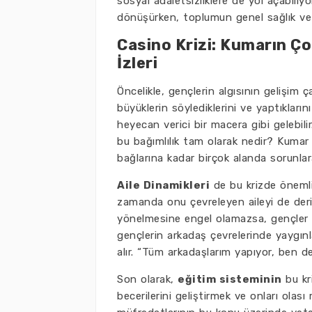
sosyal adaletsizliklere de yol açabiliy
dönüşürken, toplumun genel sağlık ve 
Casino Krizi: Kumarın Ço
İzleri
Öncelikle, gençlerin algısının gelişim
büyüklerin söylediklerini ve yaptıkların
heyecan verici bir macera gibi gelebil
bu bağımlılık tam olarak nedir? Kumar ba
bağlarına kadar birçok alanda sorunlara
Aile Dinamikleri
de bu krizde önemli 
zamanda onu çevreleyen aileyi de derin
yönelmesine engel olamazsa, gençler ka
gençlerin arkadaş çevrelerinde yaygınl
alır. “Tüm arkadaşlarım yapıyor, ben 
Son olarak,
eğitim sisteminin
bu kr
becerilerini geliştirmek ve onları olası 