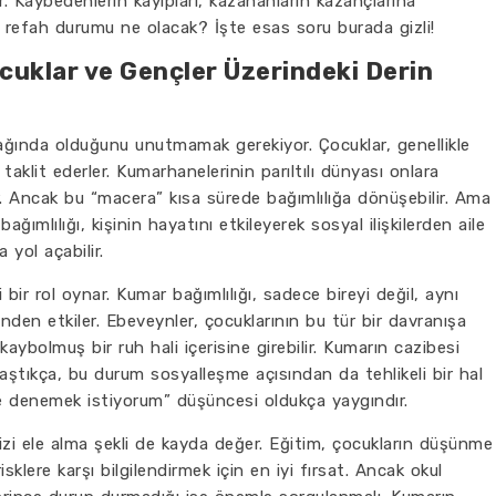
or. Kaybedenlerin kayıpları, kazananların kazançlarına
refah durumu ne olacak? İşte esas soru burada gizli!
cuklar ve Gençler Üzerindeki Derin
 çağında olduğunu unutmamak gerekiyor. Çocuklar, genellikle
ı taklit ederler. Kumarhanelerinin parıltılı dünyası onlara
ir. Ancak bu “macera” kısa sürede bağımlılığa dönüşebilir. Ama
ğımlılığı, kişinin hayatını etkileyerek sosyal ilişkilerden aile
 yol açabilir.
bir rol oynar. Kumar bağımlılığı, sadece bireyi değil, aynı
den etkiler. Ebeveynler, çocuklarının bu tür bir davranışa
ybolmuş bir ruh hali içerisine girebilir. Kumarın cazibesi
aştıkça, bu durum sosyalleşme açısından da tehlikeli bir hal
de denemek istiyorum” düşüncesi oldukça yaygındır.
izi ele alma şekli de kayda değer. Eğitim, çocukların düşünme
risklere karşı bilgilendirmek için en iyi fırsat. Ancak okul