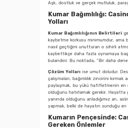
Aşk, dostluk ve gerçek mutluluk, paray
Kumar Bağımlılığı: Casi
Yolları
Kumar Bağımlılığının Belirtileri
gen
kaybetme korkusu minimumdur, ama bu 
nasıl geçtiğini unutturan o sihirli atm
kaybettikçe daha fazla oynamaya başla
bulandırır. Bu noktada, “Bir daha deney
Çözüm Yolları
ise umut doludur. Dest
çalışmaları, bağımlılık zincirini kırmak 
paylaşmak, bu yükü hafifletmenin en e
olduğunu hatırlamak gerekir. Hayatta 
yanında olduğunu anladığımız an, aslı
yapmak, belki de hayatın sunduğu en b
Kumarın Pençesinde: Cas
Gereken Önlemler