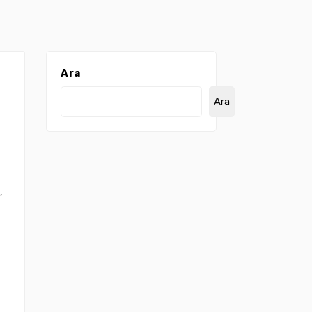
Ara
Ara
,