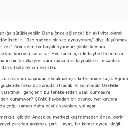
ranlığa sürükleyebilir. Daha önce eğlenceli bir aktivite olarak
 dönüşebilir. “Ben sadece bir kez oynuyorum,” diye düşünmek
bir kez” firar eden bir hayali oyundur; çünkü kumara
etme korkusu ise artar. Her zarfın içinde kaybettiklerimizin
arın bir tür illüzyon yaratmasından kaynaklanır; insanları,
 daha fazla oynamaya iter.
 sorunları en başından ele almak için kritik önem taşır. Eğitim
güçlendirilmesi bu konuda atılacak ilk adımlardır. Özellikle
k yaratmak, gençlerin bu tehlikelerden uzak durmasını
 neden duramıyor? Çünkü kaybeden bir oyuncu her kaybını
u da çoğu zaman daha büyük kayıplara yol açar.
 merkezi gibidir. Ancak bu merkezi keşfetmeden önce, derin
iyel zararları anlamak şart. Hayat, bir kumar oyunu değil.