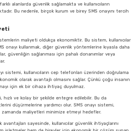
arklı alanlarda güvenlik sağlamakta ve kullanıcıların
ktadır. Bu nedenle, birçok kurum ve birey SMS onayını tercih
yeti
emlerin maliyeti oldukça ekonomiktir. Bu sistem, kullanıcılar
SMS onayı kullanmak, diğer güvenlik yöntemlerine kıyasla daha
cılar, güvenliğin sağlanması için pahalı donanımlar veya
ar.
 sistemi, kullanıcıların cep telefonları üzerinden doğrulama
 ekonomik olarak avantajlı olmasını sağlar. Çünkü çoğu insanın
yı için ek bir cihaza ihtiyaç duyulmaz.
ızlı ve kolay bir şekilde entegre edilebilir. Bu da
tlerini düşürmelerine yardımcı olur. SMS onayı sistemi,
ynı zamanda maliyetleri minimize etmeyi hedefler.
antajları sayesinde, kullanıcılar güvenlik ihtiyaçlarını
 Hem işletmeler hem de bireyler için ekonomik bir çözüm sunan