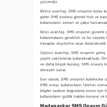
çözümdür.
Birinci avantajı, SMS onayının kolay kul
gelen SMS kodunu girerek hızlı ve basi
kullanıcıların zaman ve çaba harcamada
İkinci avantajı, SMS onayının güvenli o
kullanmalarını gerektirir ve bu sayede 
hesaplar oluşturma veya dolandırıcılık g
Üçüncü avantajı, SMS onayının geniş k
çeşitli sektörlerde kullanılmaktadır. Ö
ve daha birçok kuruluş, SMS onayını kull
deneyim sunar.
Son olarak, SMS onayının kullanıcılar iç
SMS onayı, kullanıcıların telefon numara
bilgiler sadece doğrulama süreci için k
kullanıcıların gizlilik hakları korunur ve 
Madagaskar SMS Onayın Güv