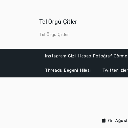
Skip
to
content
Tel Örgü Çitler
Tel Örgü Çitler
Instagram Gizli Hesap Fotoğraf Görme
Threads Beğeni Hilesi
Twitter Izl
On
Ağust