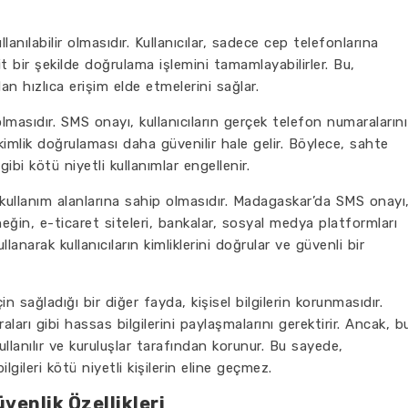
lanılabilir olmasıdır. Kullanıcılar, sadece cep telefonlarına
t bir şekilde doğrulama işlemini tamamlayabilirler. Bu,
n hızlıca erişim elde etmelerini sağlar.
lmasıdır. SMS onayı, kullanıcıların gerçek telefon numaralarını
kimlik doğrulaması daha güvenilir hale gelir. Böylece, sahte
ibi kötü niyetli kullanımlar engellenir.
ullanım alanlarına sahip olmasıdır. Madagaskar’da SMS onayı
rneğin, e-ticaret siteleri, bankalar, sosyal medya platformları
anarak kullanıcıların kimliklerini doğrular ve güvenli bir
in sağladığı bir diğer fayda, kişisel bilgilerin korunmasıdır.
ları gibi hassas bilgilerini paylaşmalarını gerektirir. Ancak, b
ullanılır ve kuruluşlar tarafından korunur. Bu sayede,
bilgileri kötü niyetli kişilerin eline geçmez.
enlik Özellikleri