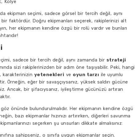
k, Kolye
a ekipman seçimi, sadece görsel bir tercih değil, aynı
bir faktördür. Doğru ekipmanları seçerek, rakiplerinizi alt
yın, her ekipmanın kendine özgü bir rolü vardır ve bunları
htarıdır!
i
imi, sadece bir tercih değil, aynı zamanda bir
strateji
nda sizi rakiplerinizden bir adım öne taşıyabilir. Peki, hangi
, karakterinizin
yetenekleri
ve
oyun tarzı
ile uyumlu
r. Örneğin, eğer bir savaşçıysanız, yüksek saldırı gücüne
iniz. Ancak, bir şifacıysanız, iyileştirme gücünüzü artıran
ktır.
göz önünde bulundurulmalıdır. Her ekipmanın kendine özgü
neğin, bazı ekipmanlar hızınızı artırırken, diğerleri savunma
ipmanlarınızı seçerken şu unsurları dikkate almalısınız:
nıfına sahipseniz, o sınıfa uygun ekipmanlar seçin.