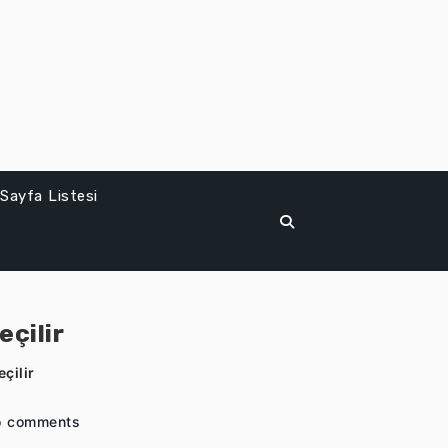
Sayfa Listesi
çilir
çilir
o comments