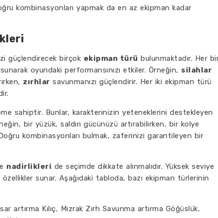
doğru kombinasyonları yapmak da en az ekipman kadar
kleri
zi güçlendirecek birçok
ekipman türü
bulunmaktadır. Her bi
r sunarak oyundaki performansınızı etkiler. Örneğin,
silahlar
rırken,
zırhlar
savunmanızı güçlendirir. Her iki ekipman türü
ir.
e sahiptir. Bunlar, karakterinizin yeteneklerini destekleyen
Örneğin, bir yüzük, saldırı gücünüzü artırabilirken, bir kolye
. Doğru kombinasyonları bulmak, zaferinizi garantileyen bir
e
nadirlikleri
de seçimde dikkate alınmalıdır. Yüksek seviye
i özellikler sunar. Aşağıdaki tabloda, bazı ekipman türlerinin
sar artırma Kılıç, Mızrak Zırh Savunma artırma Göğüslük,