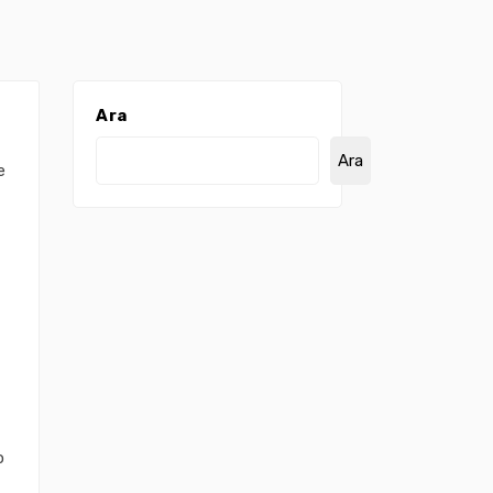
Ara
Ara
e
p