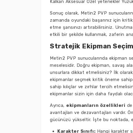
Kalkan Aksesuar Özel yetenekler Yüzü
Sonuç olarak, Metin2 PVP sunucularınd
zamanda oyundaki başarınız için kritik 
etme şansınızı artırabilirsiniz. Unutma
etkili bir şekilde kullanmak, zaferin ana
Stratejik Ekipman Seçim
Metin2 PVP sunucularında ekipman seç
meselesidir. Doğru ekipman, savaş alanı
unsurlara dikkat etmelisiniz? İlk olarak
ekipmanlar seçmek kritik öneme sahipti
sahip kılıçlar ve zırhlar tercih etmelis
ekipmanlar sizin için daha faydalı olaca
Ayrıca,
ekipmanların özellikleri
de 
avantajları ve dezavantajları vardır. Ör
gücünüzü yükseltir. İşte bu noktada, ek
Karakter Sınıfı:
Hangi karakter sı