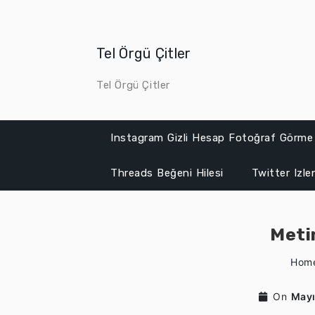
Skip
to
content
Tel Örgü Çitler
Tel Örgü Çitler
Instagram Gizli Hesap Fotoğraf Görme
Threads Beğeni Hilesi
Twitter Izl
Meti
Hom
On
Mayı