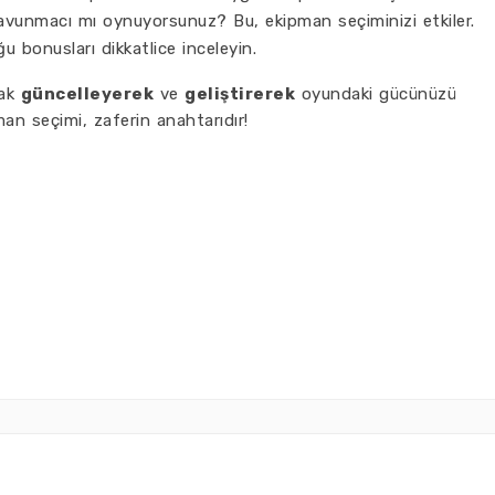
vunmacı mı oynuyorsunuz? Bu, ekipman seçiminizi etkiler.
 bonusları dikkatlice inceleyin.
rak
güncelleyerek
ve
geliştirerek
oyundaki gücünüzü
pman seçimi, zaferin anahtarıdır!