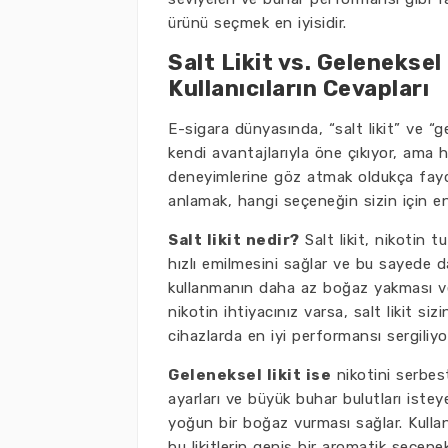
ürünü seçmek en iyisidir.
Salt Likit vs. Geleneksel
Kullanıcıların Cevapları
E-sigara dünyasında, “salt likit” ve “ge
kendi avantajlarıyla öne çıkıyor, ama h
deneyimlerine göz atmak oldukça faydalı 
anlamak, hangi seçeneğin sizin için en
Salt likit nedir?
Salt likit, nikotin tu
hızlı emilmesini sağlar ve bu sayede da
kullanmanın daha az boğaz yakması ve d
nikotin ihtiyacınız varsa, salt likit siz
cihazlarda en iyi performansı sergiliyo
Geleneksel likit ise
nikotini serbes
ayarları ve büyük buhar bulutları isteye
yoğun bir boğaz vurması sağlar. Kullanı
bu likitlerin geniş bir aromatik seçene