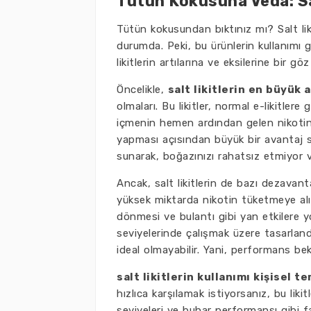
Tütün Kokusuna Veda: Sal
Tütün kokusundan bıktınız mı? Salt lik
durumda. Peki, bu ürünlerin kullanımı g
likitlerin artılarına ve eksilerine bir göz
Öncelikle,
salt likitlerin en büyük 
olmaları. Bu likitler, normal e-likitler
içmenin hemen ardından gelen nikotin iht
yapması açısından büyük bir avantaj s
sunarak, boğazınızı rahatsız etmiyor v
Ancak, salt likitlerin de bazı dezavant
yüksek miktarda nikotin tüketmeye alış
dönmesi ve bulantı gibi yan etkilere yol
seviyelerinde çalışmak üzere tasarlandı
ideal olmayabilir. Yani, performans bek
salt likitlerin kullanımı kişisel t
hızlıca karşılamak istiyorsanız, bu liki
seviyeleri ve buhar performansı gibi 