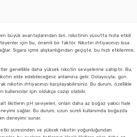
n en büyük avantajlarından biri, nikotinin vücutta hızla etkili
steyenler için bu, önemli bir faktör. Nikotin ihtiyacınızı kısa
ğlar. Sigara içme alışkanlığından geçişte, bu hızlı etkilenme,
itler genellikle daha yüksek nikotin seviyelerine sahiptir. Bu,
ikotin elde edebileceğiniz anlamına gelir. Dolayısıyla, gün
 nikotin ihtiyacınızı karşılayabilirsiniz. Bu durum, özellikle
 kullanıcılar için oldukça cazip olabilir.
lt likitlerin pH seviyeleri, onları daha az boğaz yakıcı hale
deneyimi sağlar. Bu durum, uzun süreli kullanımda boğazda
nım deneyimi sunar.
hızlı etki süresinden ve yüksek nikotin yoğunluğundan