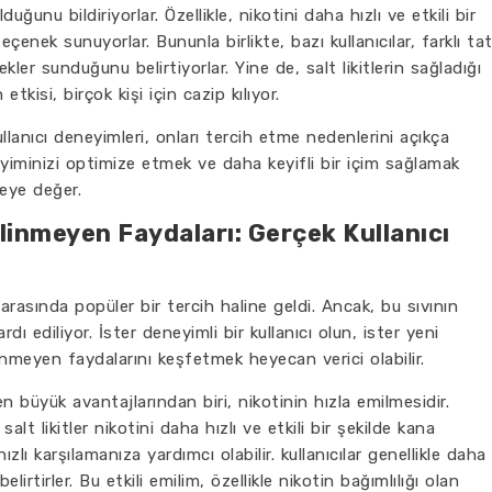
uğunu bildiriyorlar. Özellikle, nikotini daha hızlı ve etkili bir
eçenek sunuyorlar. Bununla birlikte, bazı kullanıcılar, farklı ta
kler sunduğunu belirtiyorlar. Yine de, salt likitlerin sağladığı
tkisi, birçok kişi için cazip kılıyor.
kullanıcı deneyimleri, onları tercih etme nedenlerini açıkça
yiminizi optimize etmek ve daha keyifli bir içim sağlamak
meye değer.
ilinmeyen Faydaları: Gerçek Kullanıcı
arı arasında popüler bir tercih haline geldi. Ancak, bu sıvının
ı ediliyor. İster deneyimli bir kullanıcı olun, ister yeni
ilinmeyen faydalarını keşfetmek heyecan verici olabilir.
n en büyük avantajlarından biri, nikotinin hızla emilmesidir.
 salt likitler nikotini daha hızlı ve etkili bir şekilde kana
hızlı karşılamanıza yardımcı olabilir. kullanıcılar genellikle daha
lirtirler. Bu etkili emilim, özellikle nikotin bağımlılığı olan