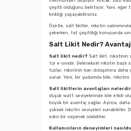
memnuniyet duyuyor. Ancak, bazı kullanıc
çeşitli olduğunu belirtiyor. Yani, eğer 
kırıklığı yaşayabilirsiniz.
Özetle, salt likitler, nikotin salınımın
çekerken, tat çeşitliliği konusunda sını
Salt Likit Nedir? Avantaj
Salt likit nedir?
Salt likit, nikotini
tür e-sıvıdır. Geleneksel nikotin bazlı sı
tuzlar, nikotinin kan dolaşımına daha
sunar. Yani, bir yudumda bile, nikotini 
Salt likitlerin avantajları nelerdi
düşük watt seviyelerinde bile etkili o
büyük bir avantaj sağlar. Ayrıca, dah
yüksek nikotin seviyeleri sunabilirler. 
edici bir seçenek olabilirler.
Kullanıcıların deneyimleri nasıldı