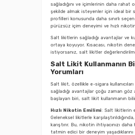
sağladığını ve içimlerinin daha rahat old
şekilde almak isteyenler için ideal bir s
profilleri konusunda daha sınırlı seçene
pürüzsüz içim deneyimi ve hızlı nikotin e
Salt likitlerin sağladığı avantajlar ve 
ortaya koyuyor. Kısacası, nikotin dene
istiyorsanız, salt likitler değerlendiril
Salt Likit Kullanmanın B
Yorumları
Salt likit, özellikle e-sigara kullanıcıl
sağladığı avantajlar çoğu zaman göz ard
başlayan biri, salt likit kullanmanın b
Hızlı Nikotin Emilimi
: Salt likitleri
Geleneksel likitlerle karşılaştırıldığında,
karıştırır. Bu, nikotin ihtiyacınızı daha 
tatmin edici bir deneyim yaşadıklarını be