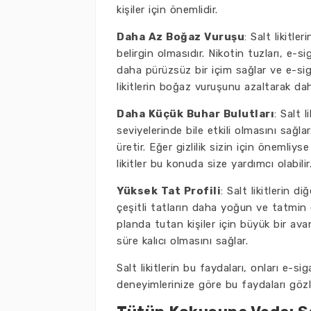
kişiler için önemlidir.
Daha Az Boğaz Vuruşu
: Salt likitl
belirgin olmasıdır. Nikotin tuzları, e-
daha pürüzsüz bir içim sağlar ve e-siga
likitlerin boğaz vuruşunu azaltarak dah
Daha Küçük Buhar Bulutları
: Salt 
seviyelerinde bile etkili olmasını sağl
üretir. Eğer gizlilik sizin için önemli
likitler bu konuda size yardımcı olabilir
Yüksek Tat Profili
: Salt likitlerin d
çeşitli tatların daha yoğun ve tatmin e
planda tutan kişiler için büyük bir avan
süre kalıcı olmasını sağlar.
Salt likitlerin bu faydaları, onları e-s
deneyimlerinize göre bu faydaları gözle