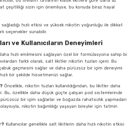
ılar, bu sıvıların tatlarının klasik likitlere göre daha az
tat çeşitliliği sizin için önemliyse, bu konuda biraz hayal
da sağladığı hızlı etkisi ve yüksek nikotin yoğunluğu ile dikkat
rlı seçenekler sunabilir.
ları ve Kullanıcıların Deneyimleri
n daha hızlı emilmesini sağlayan özel bir formülasyona sahip bi
vılardan farklı olarak, salt likitler nikotin tuzları içerir. Bu
 çabuk geçmesini sağlar ve daha pürüzsüz bir içim deneyimi
hızlı bir şekilde hissetmenizi sağlar.
r?
Öncelikle, nikotin tuzları kullanıldığından, bu likitler daha
lur. Bu, özellikle daha düşük güçte çalışan pod sistemlerinde
a pürüzsüz bir içim sağlarlar ve boğazda rahatsızlık yapmadan
Dolayısıyla, nikotin bağımlılığı yaşayan bireyler için tatmin
r?
Kullanıcılar genellikle salt likitlerin daha hızlı nikotin etkisi