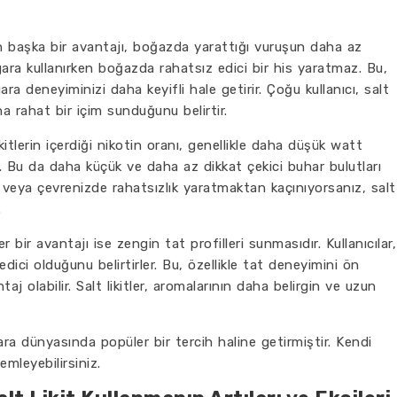
erin başka bir avantajı, boğazda yarattığı vuruşun daha az
sigara kullanırken boğazda rahatsız edici bir his yaratmaz. Bu,
ra deneyiminizi daha keyifli hale getirir. Çoğu kullanıcı, salt
a rahat bir içim sunduğunu belirtir.
likitlerin içerdiği nikotin oranı, genellikle daha düşük watt
ar. Bu da daha küçük ve daha az dikkat çekici buhar bulutları
yse veya çevrenizde rahatsızlık yaratmaktan kaçınıyorsanız, salt
.
iğer bir avantajı ise zengin tat profilleri sunmasıdır. Kullanıcılar,
dici olduğunu belirtirler. Bu, özellikle tat deneyimini ön
taj olabilir. Salt likitler, aromalarının daha belirgin ve uzun
igara dünyasında popüler bir tercih haline getirmiştir. Kendi
mleyebilirsiniz.