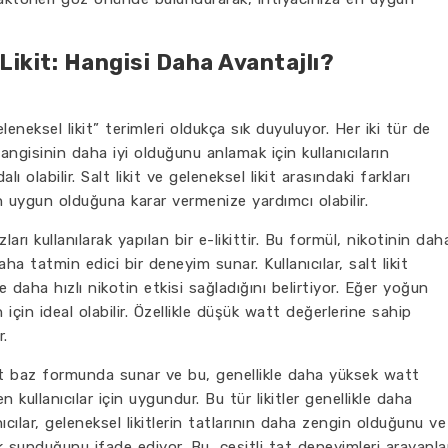
 Likit: Hangisi Daha Avantajlı?
leneksel likit” terimleri oldukça sık duyuluyor. Her iki tür de
angisinin daha iyi olduğunu anlamak için kullanıcıların
olabilir. Salt likit ve geleneksel likit arasındaki farkları
 uygun olduğuna karar vermenize yardımcı olabilir.
zları kullanılarak yapılan bir e-likittir. Bu formül, nikotinin dah
ha tatmin edici bir deneyim sunar. Kullanıcılar, salt likit
aha hızlı nikotin etkisi sağladığını belirtiyor. Eğer yoğun
in için ideal olabilir. Özellikle düşük watt değerlerine sahip
r.
t baz formunda sunar ve bu, genellikle daha yüksek watt
n kullanıcılar için uygundur. Bu tür likitler genellikle daha
cılar, geleneksel likitlerin tatlarının daha zengin olduğunu ve
k sunduğunu ifade ediyor. Bu, çeşitli tat deneyimleri arayanla