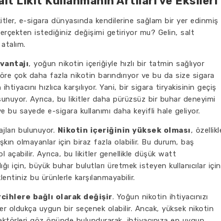
t Likit Kullanmanın Artıları ve Eksileri
itler, e-sigara dünyasında kendilerine sağlam bir yer edinmiş
erçekten istediğiniz değişimi getiriyor mu? Gelin, salt
 atalım.
avantajı
, yoğun nikotin içeriğiyle hızlı bir tatmin sağlıyor
e göre çok daha fazla nikotin barındırıyor ve bu da size sigara
iyacını hızlıca karşılıyor. Yani, bir sigara tiryakisinin geçiş
unuyor. Ayrıca, bu likitler daha pürüzsüz bir buhar deneyimi
e bu sayede e-sigara kullanımı daha keyifli hale geliyor.
ajları bulunuyor.
Nikotin içeriğinin yüksek olması
, özellikl
kın olmayanlar için biraz fazla olabilir. Bu durum, baş
 açabilir. Ayrıca, bu likitler genellikle düşük watt
ğı için, büyük buhar bulutları üretmek isteyen kullanıcılar için
lentiniz bu ürünlerle karşılanmayabilir.
ercihlere bağlı olarak değişir
. Yoğun nikotin ihtiyacınızı
tler oldukça uygun bir seçenek olabilir. Ancak, yüksek nikotin
faktörleri göz önünde bulundurarak, ihtiyacınıza en uygun