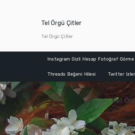
Skip
to
content
Tel Örgü Çitler
Tel Örgü Çitler
Instagram Gizli Hesap Fotoğraf Görme
Threads Beğeni Hilesi
Twitter Izl
Tel Ör
Home
On
Ağus