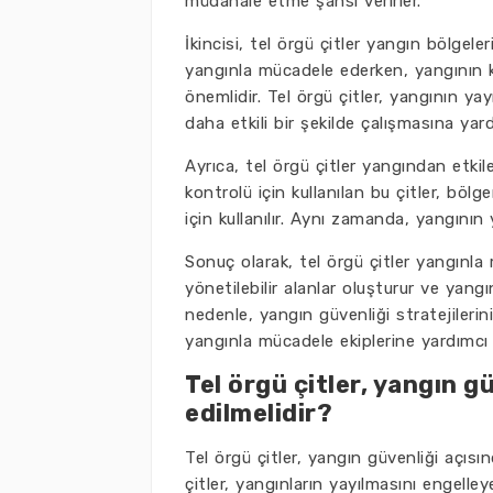
müdahale etme şansı verirler.
İkincisi, tel örgü çitler yangın bölgeleri
yangınla mücadele ederken, yangının kon
önemlidir. Tel örgü çitler, yangının yay
daha etkili bir şekilde çalışmasına yard
Ayrıca, tel örgü çitler yangından etkil
kontrolü için kullanılan bu çitler, bö
için kullanılır. Aynı zamanda, yangının
Sonuç olarak, tel örgü çitler yangınla
yönetilebilir alanlar oluşturur ve yang
nedenle, yangın güvenliği stratejilerini
yangınla mücadele ekiplerine yardımcı 
Tel örgü çitler, yangın g
edilmelidir?
Tel örgü çitler, yangın güvenliği açısı
çitler, yangınların yayılmasını engelley