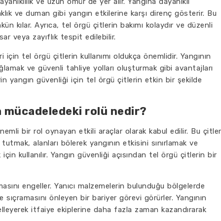
ayanıklılık ve uzun ömür de yer alır. Yangına dayanıklı
aklık ve duman gibi yangın etkilerine karşı direnç gösterir. Bu
ün kılar. Ayrıca, tel örgü çitlerin bakımı kolaydır ve düzenli
ar veya zayıflık tespit edilebilir.
i için tel örgü çitlerin kullanımı oldukça önemlidir. Yangının
ğlamak ve güvenli tahliye yolları oluşturmak gibi avantajları
in yangın güvenliği için tel örgü çitlerin etkin bir şekilde
la mücadeledeki rolü nedir?
mli bir rol oynayan etkili araçlar olarak kabul edilir. Bu çitler
 tutmak, alanları bölerek yangının etkisini sınırlamak ve
in kullanılır. Yangın güvenliği açısından tel örgü çitlerin bir
ılmasını engeller. Yanıcı malzemelerin bulunduğu bölgelerde
re sıçramasını önleyen bir bariyer görevi görürler. Yangının
elleyerek itfaiye ekiplerine daha fazla zaman kazandırarak