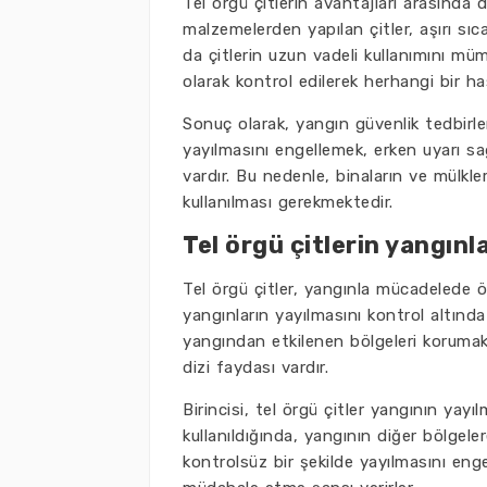
Tel örgü çitlerin avantajları arasında d
malzemelerden yapılan çitler, aşırı sıc
da çitlerin uzun vadeli kullanımını mümk
olarak kontrol edilerek herhangi bir has
Sonuç olarak, yangın güvenlik tedbirler
yayılmasını engellemek, erken uyarı sa
vardır. Bu nedenle, binaların ve mülkler
kullanılması gerekmektedir.
Tel örgü çitlerin yangın
Tel örgü çitler, yangınla mücadelede öne
yangınların yayılmasını kontrol altında
yangından etkilenen bölgeleri korumak iç
dizi faydası vardır.
Birincisi, tel örgü çitler yangının yay
kullanıldığında, yangının diğer bölgele
kontrolsüz bir şekilde yayılmasını eng