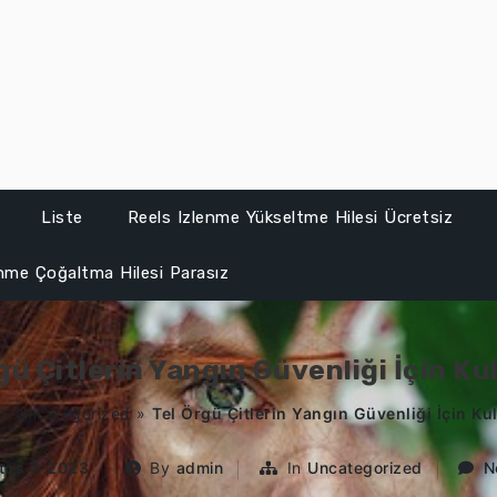
Liste
Reels Izlenme Yükseltme Hilesi Ücretsiz
enme Çoğaltma Hilesi Parasız
gü Çitlerin Yangın Güvenliği İçin Ku
»
Uncategorized
»
Tel Örgü Çitlerin Yangın Güvenliği İçin Ku
tos 7, 2023
By
admin
In
Uncategorized
N