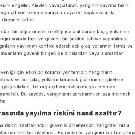
mesini engeller. Alevleri yavaşlatarak, yangının yayılma hızını
 örgü çitlerin üzerine yangına dayanıklı kaplamalar da
direncini artırır.
ndan bir diğer önemli özelliği ise acil durum kaçış yollarının
angın anında hızlı ve güvenli bir şekilde tahliye yapabilmek
ınların yayılımını kontrol ederek acil çıkış yollarının temiz ve
, insanların güvenli bir şekilde binalardan veya alanlardan
venliği için etkili bir koruma yöntemidir. Yangınların
atmak ve acil çıkış yollarını korumak gibi önemli işlevlere
i geliştirilirken, tel örgü çitlerin kullanımı göz önünde
nmalıdır. Bu sayede, yangınların zararlarını en aza indirmek
ır.
rasında yayılma riskini nasıl azaltır?
 riskini azaltan etkili güvenlik önlemleridir. Yangınlar, hızla
abilen tehlikeli olaylardır. Bu nedenle, yangının kontrol altın